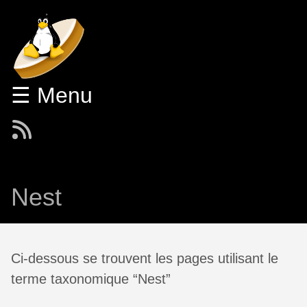
☰ Menu
Nest
Ci-dessous se trouvent les pages utilisant le
terme taxonomique “Nest”