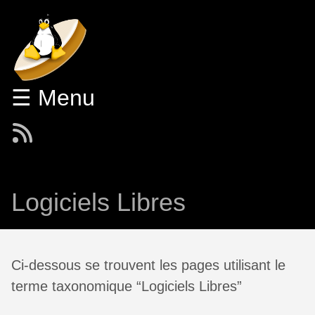
☰ Menu
Logiciels Libres
Ci-dessous se trouvent les pages utilisant le
terme taxonomique “Logiciels Libres”